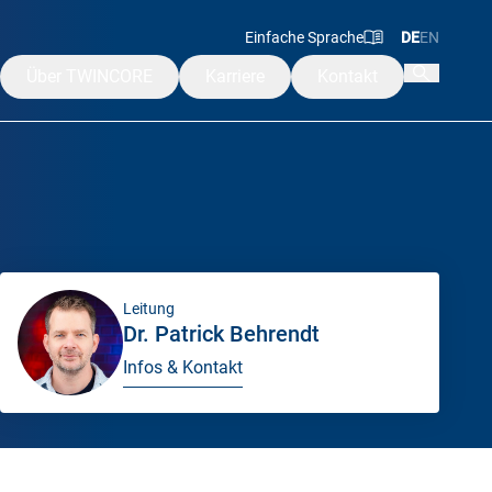
Einfache Sprache
DE
EN
Über TWINCORE
Karriere
Kontakt
Mission & Werte
Leitung
ngen
Beirat & Aufsichtsrat
Alumni
Leitung
rakademie
Dr. Patrick Behrendt
Infos & Kontakt