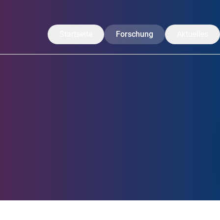
Startseite
Forschung
Aktuelles
Unsere Forschung
Mitteilungen
Translation
CoreNews
Arbeitsgruppen
Veranstaltu
Projekte
Symposium
Forschende
LISA Somme
Publikationen