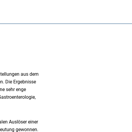
stellungen aus dem
en. Die Ergebnisse
ine sehr enge
astroenterologie,
alen Auslöser einer
edeutung gewonnen.