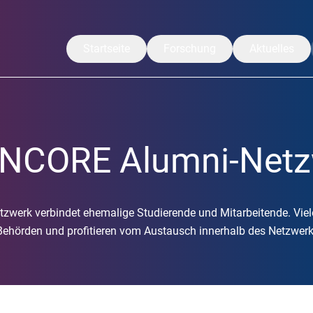
Startseite
Forschung
Aktuelles
Unsere Forschung
Mitteilungen
Translation
CoreNews
NCORE Alumni-Netz
Arbeitsgruppen
Veranstaltu
Projekte
Symposium
Forschende
LISA Somme
erk verbindet ehemalige Studierende und Mitarbeitende. Viele
Publikationen
 Behörden und profitieren vom Austausch innerhalb des Netzwerk