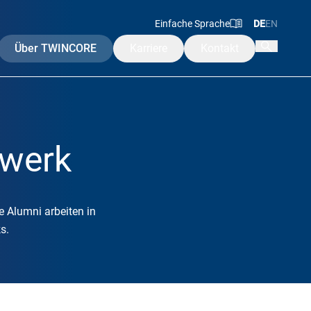
Einfache Sprache
DE
EN
Über TWINCORE
Karriere
Kontakt
Mission & Werte
Leitung
werk
ngen
Beirat & Aufsichtsrat
Alumni
rakademie
 Alumni arbeiten in
s.