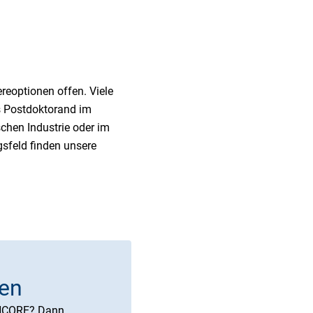
eoptionen offen. Viele
ls Postdoktorand im
chen Industrie oder im
gsfeld finden unsere
en
WINCORE? Dann