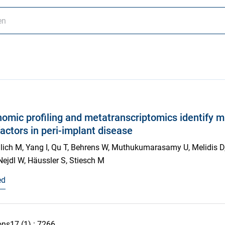
omic profiling and metatranscriptomics identify mi
factors in peri-implant disease
glich M, Yang I, Qu T, Behrens W, Muthukumarasamy U, Melidis D,
ejdl W, Häussler S, Stiesch M
ed
ons
17
(1)
: 7266