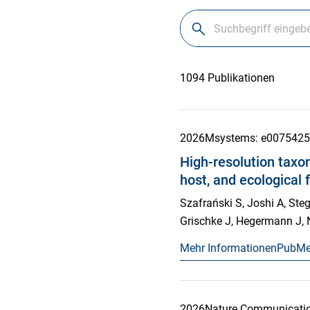
1094 Publikationen
2026
Msystems
: e0075425
High-resolution taxon
host, and ecological 
Szafrański S, Joshi A, Ste
Grischke J, Hegermann J, N
Mehr Informationen
PubM
2026
Nature Communicati