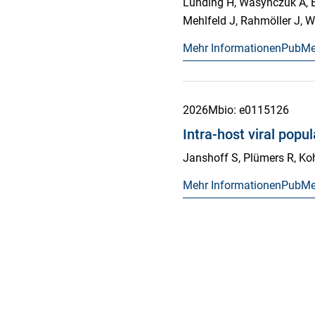
Lunding H, Wasynczuk A, Ba
Mehlfeld J, Rahmöller J, W
Mehr Informationen
PubM
2026
Mbio
: e0115126
Intra-host viral popu
Janshoff S, Plümers R, Koh
Mehr Informationen
PubM