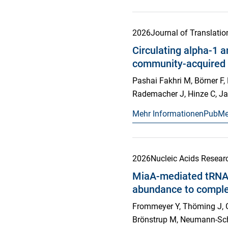
2026
Journal of Translatio
Circulating alpha-1 an
community-acquired
Pashai Fakhri M, Börner F,
Rademacher J, Hinze C, J
Mehr Informationen
PubM
2026
Nucleic Acids Resear
MiaA-mediated tRNA 
abundance to compl
Frommeyer Y, Thöming J, G
Brönstrup M, Neumann-Scha