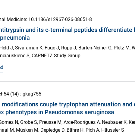
nal Medicine
: 10.1186/s12967-026-08651-8
titrypsin and its c-terminal peptides differentiate 
 pneumonia
 Held J, Sivaraman K, Fuge J, Rupp J, Barten-Neiner G, Pletz M, 
anciauskiene S, CAPNETZ Study Group
ed
ch
54
(14)
: gkag755
modifications couple tryptophan attenuation and
ex phenotypes in Pseudomonas aeruginosa
omez N, Grobe S, Preusse M, Arce-Rodríguez A, Neubauer K, Kenn
al M, Müsken M, Depledge D, Bähre H, Pich A, Häussler S