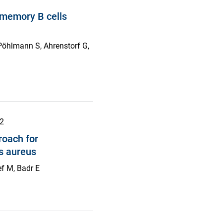
 memory B cells
Pöhlmann S, Ahrenstorf G,
-2
oach for
s aureus
ef M, Badr E