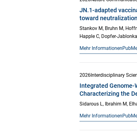
JN.1-adapted vaccina
toward neutralizatio
Stankov M, Bruhn M, Hoffm
Happle C, Dopfer-Jablonka
Mehr Informationen
PubM
2026
Interdisciplinary Sci
Integrated Genome-W
Characterizing the D
Sidarous L, Ibrahim M, El
Mehr Informationen
PubM