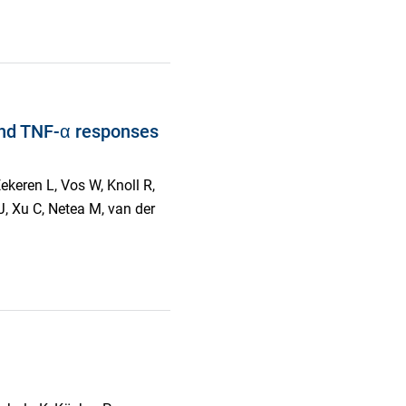
and TNF-α responses
keren L, Vos W, Knoll R,
J, Xu C, Netea M, van der