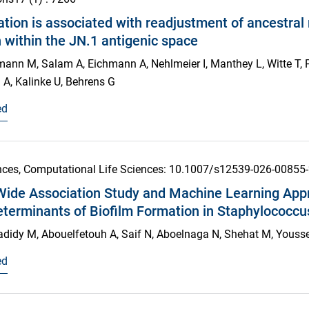
tion is associated with readjustment of ancestral
n within the JN.1 antigenic space
ann M, Salam A, Eichmann A, Nehlmeier I, Manthey L, Witte T, 
 A, Kalinke U, Behrens G
ed
ences, Computational Life Sciences
: 10.1007/s12539-026-00855
ide Association Study and Machine Learning Appr
eterminants of Biofilm Formation in Staphylococcu
hadidy M, Abouelfetouh A, Saif N, Aboelnaga N, Shehat M, Youss
ed