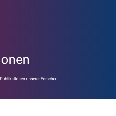
Unsere Forschung
Mitteilungen
Translation
CoreNews
Arbeitsgruppen
Veranstaltu
Projekte
Symposium
Forschende
LISA Somme
Publikationen
ionen
 Publikationen unserer Forscher.