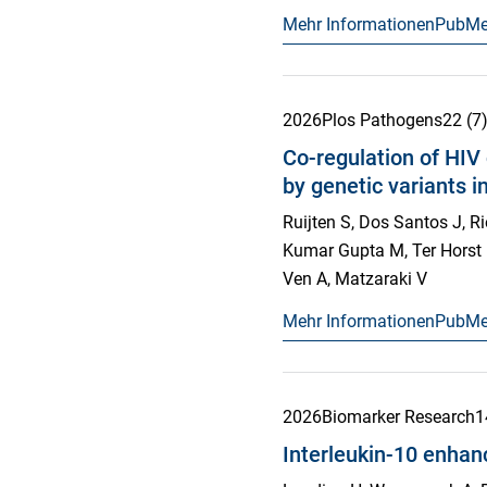
Mehr Informationen
PubM
2026
Plos Pathogens
22
(7
Co-regulation of HIV
by genetic variants 
Ruijten S, Dos Santos J, R
Kumar Gupta M, Ter Horst R
Ven A, Matzaraki V
Mehr Informationen
PubM
2026
Biomarker Research
1
Interleukin-10 enhanc