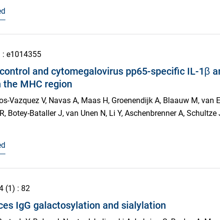
ed
)
: e1014355
 control and cytomegalovirus pp65-specific IL-1β 
in the MHC region
ios-Vazquez V, Navas A, Maas H, Groenendijk A, Blaauw M, van Ee
, Botey-Bataller J, van Unen N, Li Y, Aschenbrenner A, Schultze 
ed
4
(1)
: 82
es IgG galactosylation and sialylation