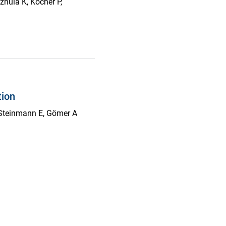
zhula K, Köcher P,
tion
, Steinmann E, Gömer A