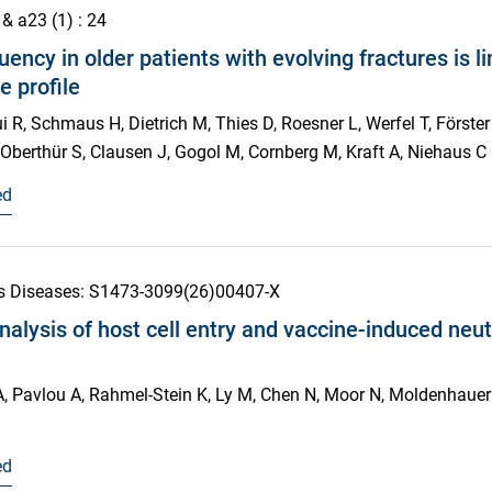
 & a
23
(1)
: 24
ency in older patients with evolving fractures is li
e profile
 R, Schmaus H, Dietrich M, Thies D, Roesner L, Werfel T, Förster
Oberthür S, Clausen J, Gogol M, Cornberg M, Kraft A, Niehaus C
ed
us Diseases
: S1473-3099(26)00407-X
lysis of host cell entry and vaccine-induced neutr
Pavlou A, Rahmel-Stein K, Ly M, Chen N, Moor N, Moldenhauer A
ed