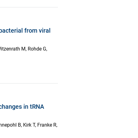
bacterial from viral
Witzenrath M, Rohde G,
 changes in tRNA
epohl B, Kirk T, Franke R,