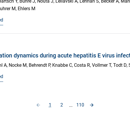
rtsch Y, Buhre J, Nouta J, Leliavski A, Lehrian S, Becker A, Man
uhrer M, Ehlers M
ed
lation dynamics during acute hepatitis E virus infec
l A, Nocke M, Behrendt P, Knabbe C, Costa R, Vollmer T, Todt D
ed
1
2
110
...