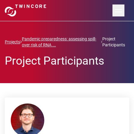
Pandemic preparedness: assessing spill-
Project
Projects
over risk of RNA ...
Participants
Project Participants