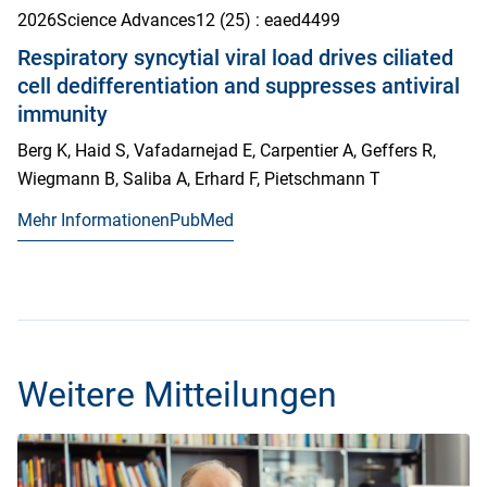
2026
Science Advances
12
(25)
: eaed4499
Respiratory syncytial viral load drives ciliated
cell dedifferentiation and suppresses antiviral
immunity
Berg K, Haid S, Vafadarnejad E, Carpentier A, Geffers R,
Wiegmann B, Saliba A, Erhard F, Pietschmann T
Mehr Informationen
PubMed
Weitere Mitteilungen