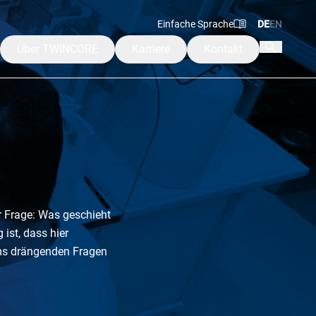
Einfache Sprache
DE
EN
Über TWINCORE
Karriere
Kontakt
Mission & Werte
Leitung
ngen
Beirat & Aufsichtsrat
Alumni
rakademie
 Frage: Was geschieht
ist, dass hier
ams drängenden Fragen