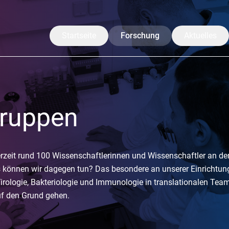
Startseite
Forschung
Aktuelles
Unsere Forschung
Mitteilungen
Translation
CoreNews
gruppen
Arbeitsgruppen
Veranstaltu
Projekte
Symposium
Forschende
LISA Somme
eit rund 100 Wissenschaftlerinnen und Wissenschaftler an der
Publikationen
s können wir dagegen tun? Das besondere an unserer Einrichtung 
irologie, Bakteriologie und Immunologie in translationalen Te
uf den Grund gehen.